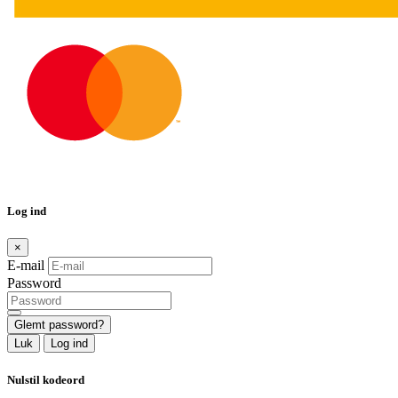
Log ind
×
E-mail
Password
Glemt password?
Luk
Log ind
Nulstil kodeord