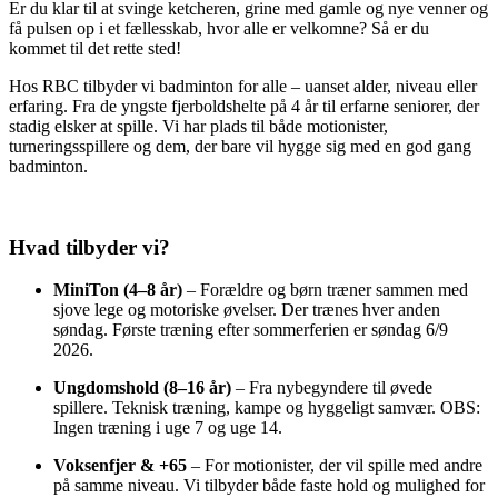
Er du klar til at svinge ketcheren, grine med gamle og nye venner og
få pulsen op i et fællesskab, hvor alle er velkomne? Så er du
kommet til det rette sted!
Hos RBC tilbyder vi badminton for alle – uanset alder, niveau eller
erfaring. Fra de yngste fjerboldshelte på 4 år til erfarne seniorer, der
stadig elsker at spille. Vi har plads til både motionister,
turneringsspillere og dem, der bare vil hygge sig med en god gang
badminton.
Hvad tilbyder vi?
MiniTon (4–8 år)
– Forældre og børn træner sammen med
sjove lege og motoriske øvelser. Der trænes hver anden
søndag. Første træning efter sommerferien er søndag 6/9
2026.
Ungdomshold (8–16 år)
– Fra nybegyndere til øvede
spillere. Teknisk træning, kampe og hyggeligt samvær. OBS:
Ingen træning i uge 7 og uge 14.
Voksenfjer & +65
– For motionister, der vil spille med andre
på samme niveau. Vi tilbyder både faste hold og mulighed for