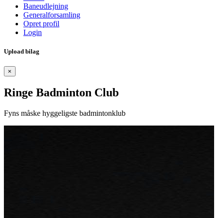
Baneudlejning
Generalforsamling
Opret profil
Login
Upload bilag
×
Ringe Badminton Club
Fyns måske hyggeligste badmintonklub